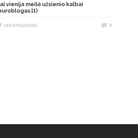
ai vienija meilė užsienio kalbai
euroblogas.lt)
0
UNCATEGORIZED