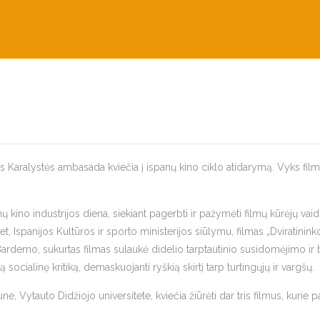
jos Karalystės ambasada kviečia į ispanų kino ciklo atidarymą. Vyks filmo 
nų kino industrijos diena, siekiant pagerbti ir pažymėti filmų kūrėjų va
et, Ispanijos Kultūros ir sporto ministerijos siūlymu, filmas „Dviratini
rdemo, sukurtas filmas sulaukė didelio tarptautinio susidomėjimo ir b
ą socialinę kritiką, demaskuojanti ryškią skirtį tarp turtingųjų ir vargšų.
 Vytauto Didžiojo universitete, kviečia žiūrėti dar tris filmus, kurie p