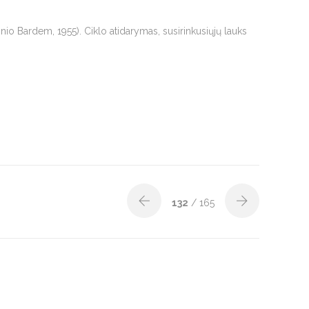
ntonio Bardem, 1955). Ciklo atidarymas, susirinkusiųjų lauks
132
/ 165