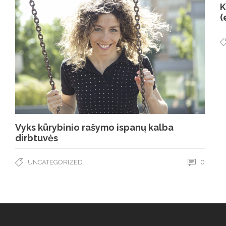
K
(
Vyks kūrybinio rašymo ispanų kalba
dirbtuvės
0
UNCATEGORIZED