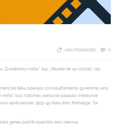
0
UNCATEGORIZED
„Dviratininko mirtis“ (isp. „Muerte de un ciclista“, rež.
idmenį bei įtaką Ispanijos sociokultūriniame gyvenime, kino
nko mirtis“ bus rodomas įvairiuose pasaulio miestuose.
uvo apdovanotas 1955-ųjų Kanų kino festivalyje. Tai
adės geriau pažinti ispaniško kino įvairovę.