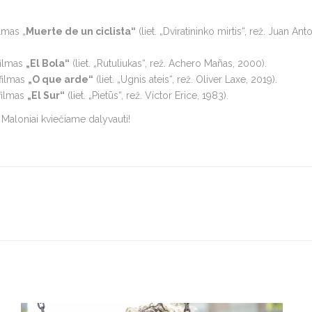
ilmas „
Muerte de un ciclista“
(liet. „Dviratininko mirtis“, rež. Juan A
 filmas
„El Bola“
(liet. „Rutuliukas“, rež. Achero Mañas, 2000).
 filmas
„O que arde“
(liet. „Ugnis ateis“, rež. Oliver Laxe, 2019).
 filmas
„El Sur“
(liet. „Pietūs“, rež. Víctor Erice, 1983).
. Maloniai kviečiame dalyvauti!