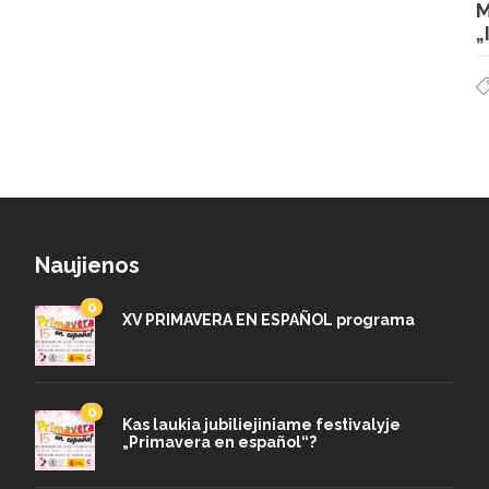
M
„
Naujienos
0
XV PRIMAVERA EN ESPAÑOL programa
0
Kas laukia jubiliejiniame festivalyje
„Primavera en español“?