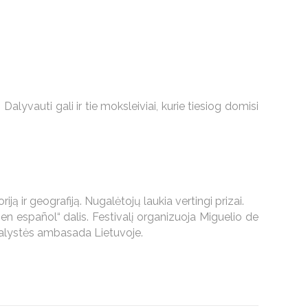
lyvauti gali ir tie moksleiviai, kurie tiesiog domisi
ą ir geografiją. Nugalėtojų laukia vertingi prizai.
en español“ dalis. Festivalį organizuoja Miguelio de
aralystės ambasada Lietuvoje.