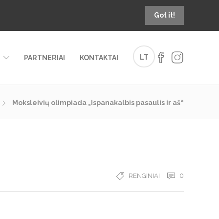
Got it!
LT
PARTNERIAI
KONTAKTAI
Moksleivių olimpiada „Ispanakalbis pasaulis ir aš“
0
RENGINIAI