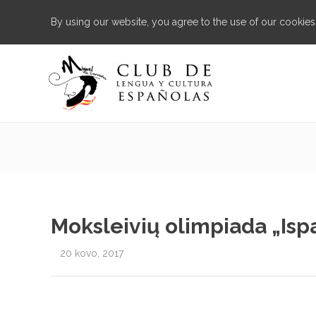
By using our website, you agree to the use of our cookies
Moksleivių olimpiada „Ispa
20 kovo, 2017