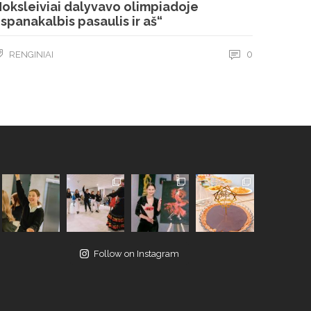
oksleiviai dalyvavo olimpiadoje
Ispanakalbis pasaulis ir aš“
0
RENGINIAI
Follow on Instagram