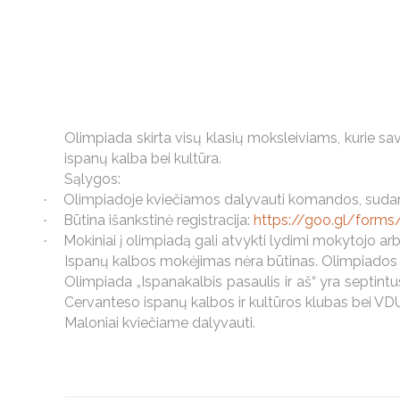
Olimpiada skirta visų klasių moksleiviams, kurie sav
ispanų kalba bei kultūra.
Sąlygos:
Olimpiadoje kviečiamos dalyvauti komandos, sudary
·
Būtina išankstinė registracija:
https://goo.gl/form
·
Mokiniai į olimpiadą gali atvykti lydimi mokytojo arba
·
Ispanų kalbos mokėjimas nėra būtinas. Olimpiados uždu
Olimpiada „Ispanakalbis pasaulis ir aš“ yra septint
Cervanteso ispanų kalbos ir kultūros klubas bei VDU
Maloniai kviečiame dalyvauti.