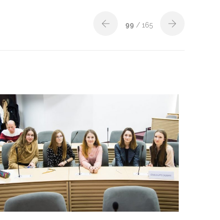
99
/ 165