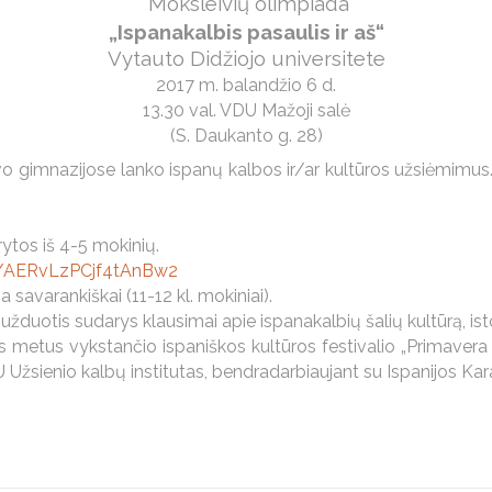
Moksleivių olimpiada
„Ispanakalbis pasaulis ir aš“
Vytauto Didžiojo universitete
2017 m. balandžio 6 d.
13.30 val. VDU Mažoji salė
(S. Daukanto g. 28)
o gimnazijose lanko ispanų kalbos ir/ar kultūros užsiėmimus. Da
tos iš 4-5 mokinių.
s/AERvLzPCjf4tAnBw2
 savarankiškai (11-12 kl. mokiniai).
otis sudarys klausimai apie ispanakalbių šalių kultūrą, istorij
us metus vykstančio ispaniškos kultūros festivalio „Primavera 
 Užsienio kalbų institutas, bendradarbiaujant su Ispanijos K