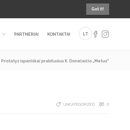
Got it!
LT
PARTNERIAI
KONTAKTAI
Pristatys ispaniškai prabilusius K. Donelaičio „Metus“
0
UNCATEGORIZED