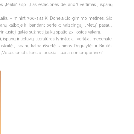
s „Metai“ (isp. „Las estaciones del año“) vertimas į ispanų
iu laiku – minint 300-sias K. Donelaičio gimimo metines. Šio
anų kalboje ir
bandant perteikti vaizdingąjį „Metų“ pasaulį
inkusieji galės sužinoti jaukų spalio 23-iosios vakarą.
 ispanų ir lietuvių literatūros tyrinėtojai, vertėjai, mecenatei
auskaitė į ispanų kalbą išvertė Janinos Degutytės ir Birutės
nį „Voces en el silencio: poesía lituana contemporánea”.