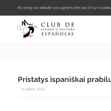
By using our website, you agree to the use of our cookies
Pristatys ispaniškai prabi
21 spalio, 2014