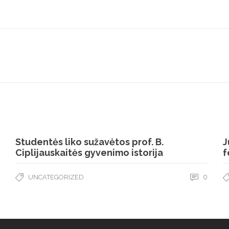
Studentės liko sužavėtos prof. B.
J
Ciplijauskaitės gyvenimo istorija
f
0
UNCATEGORIZED