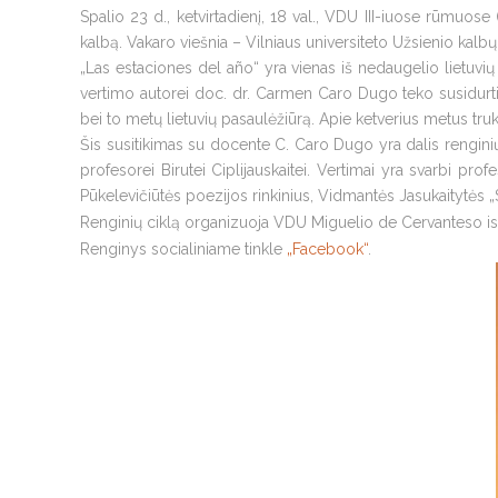
Spalio 23 d., ketvirtadienį, 18 val., VDU III-iuose rūmuos
kalbą. Vakaro viešnia – Vilniaus universiteto Užsienio kalbų
„Las estaciones del año“ yra vienas iš nedaugelio lietuvių 
vertimo autorei doc. dr. Carmen Caro Dugo teko susidurti s
bei to metų lietuvių pasaulėžiūrą. Apie ketverius metus truk
Šis susitikimas su docente C. Caro Dugo yra dalis renginių cikl
profesorei Birutei Ciplijauskaitei. Vertimai yra svarbi pro
Pūkelevičiūtės poezijos rinkinius, Vidmantės Jasukaitytės „S
Renginių ciklą organizuoja VDU Miguelio de Cervanteso ispa
Renginys socialiniame tinkle
„Facebook“
.