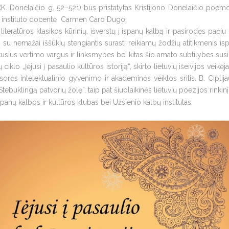
e (K. Donelaičio g. 52–521) bus pristatytas Kristijono Donelaičio poemo
 instituto docentė
Carmen Caro Dugo.
literatūros klasikos kūrinių, išverstų į ispanų kalbą ir pasirodęs pač
u nemažai iššūkių stengiantis surasti reikiamų žodžių atitikmenis isp
usius vertimo vargus ir linksmybes bei kitas šio amato subtilybes susir
o „Įėjusi į pasaulio kultūros istoriją“, skirto lietuvių išeivijos veikėjai,
fesorės intelektualinio gyvenimo ir akademinės veiklos sritis. B. Ciplij
tebuklingą patvorių žolę”, taip pat šiuolaikinės lietuvių poezijos rinki
nų kalbos ir kultūros klubas bei Užsienio kalbų institutas.