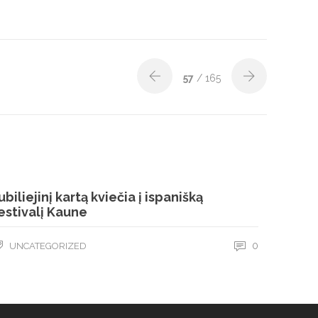
57
/ 165
ubiliejinį kartą kviečia į ispanišką
estivalį Kaune
0
UNCATEGORIZED