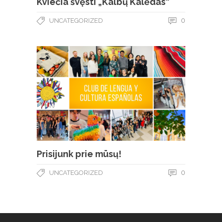
Kviečia švęsti „Kalbų Kalėdas“
0
UNCATEGORIZED
Prisijunk prie mūsų!
0
UNCATEGORIZED