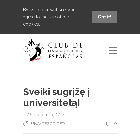
By using our website, you
agree to the use of our
Got it!
cookies.
Uncategorized
Sveiki sugrįžę į
universitetą!
Sveiki sugrįžę į
universitetą!
26 rugpjūčio, 2014
0
UNCATEGORIZED