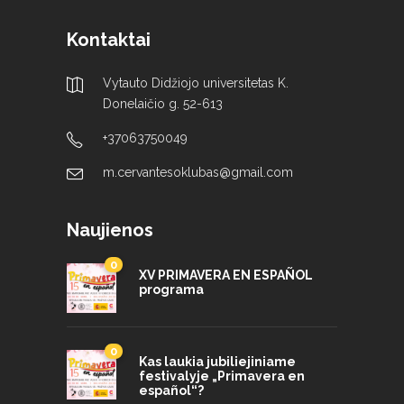
Kontaktai
Vytauto Didžiojo universitetas K.
Donelaičio g. 52-613
+37063750049
m.cervantesoklubas@gmail.com
Naujienos
0
XV PRIMAVERA EN ESPAÑOL
programa
0
Kas laukia jubiliejiniame
festivalyje „Primavera en
español“?