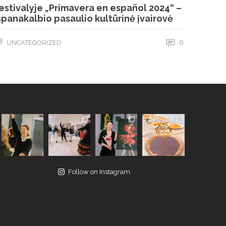
estivalyje „Primavera en español 2024“ –
spanakalbio pasaulio kultūrinė įvairovė
0
UNCATEGORIZED
Follow on Instagram