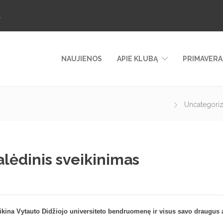
.
NAUJIENOS
APIE KLUBĄ
PRIMAVERA
Uncategori
lėdinis sveikinimas
ikina Vytauto Didžiojo universiteto bendruomenę ir visus savo draugus a