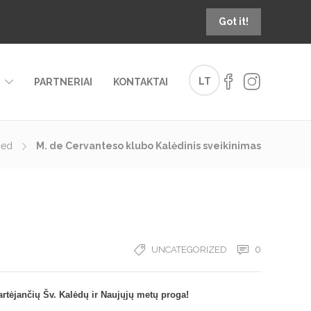
Got it!
LT
PARTNERIAI
KONTAKTAI
zed
M. de Cervanteso klubo Kalėdinis sveikinimas
0
UNCATEGORIZED
rtėjančių Šv. Kalėdų ir Naujųjų metų proga!