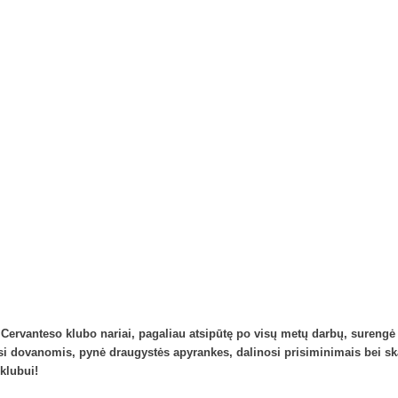
Cervanteso klubo nariai, pagaliau atsipūtę po visų metų darbų, surengė 
eitėsi dovanomis, pynė draugystės apyrankes, dalinosi prisiminimais bei 
klubui!