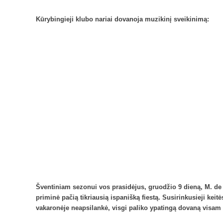
Kūrybingieji klubo nariai dovanoja muzikinį sveikinimą:
Šventiniam sezonui vos prasidėjus, gruodžio 9 dieną, M. de 
priminė pačią tikriausią ispanišką fiestą. Susirinkusieji k
vakaronėje neapsilankė, visgi paliko ypatingą dovaną visam 