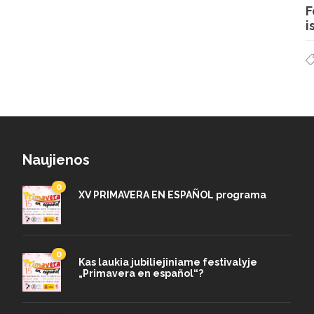
F
i
Naujienos
0
XV PRIMAVERA EN ESPAÑOL programa
0
Kas laukia jubiliejiniame festivalyje
„Primavera en español“?